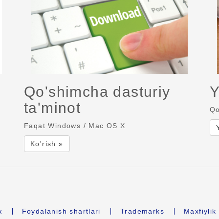
Qo'shimcha dasturiy
Y
ta'minot
Qo
Faqat Windows / Mac OS X
Ko'rish »
к
Foydalanish shartlari
Trademarks
Maxfiyli