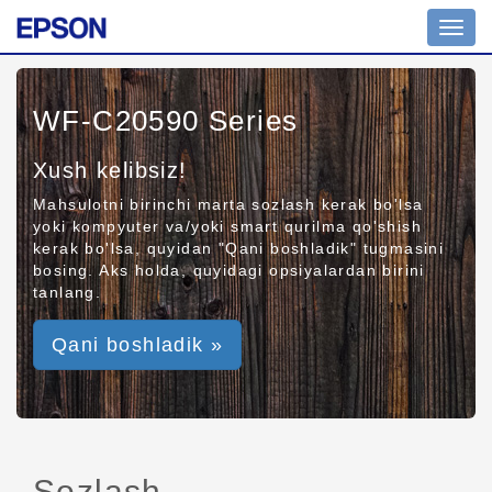
Toggl
navig
WF-C20590 Series
Xush kelibsiz!
Mahsulotni birinchi marta sozlash kerak bo'lsa
yoki kompyuter va/yoki smart qurilma qo'shish
kerak bo'lsa, quyidan "Qani boshladik" tugmasini
bosing. Aks holda, quyidagi opsiyalardan birini
tanlang.
Qani boshladik »
Sozlash