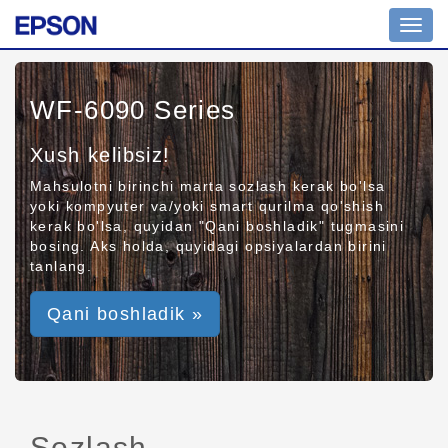
Toggl
navig
WF-6090 Series
Xush kelibsiz!
Mahsulotni birinchi marta sozlash kerak bo'lsa
yoki kompyuter va/yoki smart qurilma qo'shish
kerak bo'lsa, quyidan "Qani boshladik" tugmasini
bosing. Aks holda, quyidagi opsiyalardan birini
tanlang.
Qani boshladik »
Sozlash