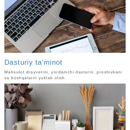
Dasturiy ta'minot
Mahsulot drayverini, yordamchi dasturni, proshivkani
va boshqalarni yuklab olish.