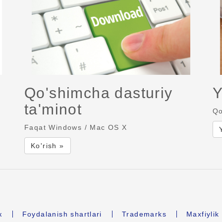
Qo'shimcha dasturiy
Y
ta'minot
Qo
Faqat Windows / Mac OS X
Ko'rish »
к
Foydalanish shartlari
Trademarks
Maxfiyli