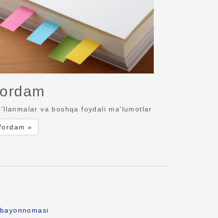
ordam
'llanmalar va boshqa foydali ma'lumotlar
Yordam »
k bayonnomasi