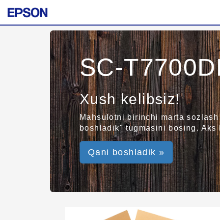
SC-T7700D
Xush kelibsiz!
Mahsulotni birinchi marta sozlash
boshladik" tugmasini bosing. Aks 
Qani boshladik »