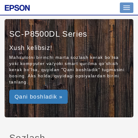
Toggl
navig
SC-P8500DL Series
Xush kelibsiz!
Mahsulotni birinchi marta sozlash kerak bo'lsa
yoki kompyuter va/yoki smart qurilma qo'shish
kerak bo'lsa, quyidan "Qani boshladik" tugmasini
bosing. Aks holda, quyidagi opsiyalardan birini
tanlang.
Qani boshladik »
Sozlash