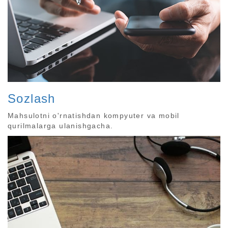
Sozlash
Mahsulotni o'rnatishdan kompyuter va mobil
qurilmalarga ulanishgacha.