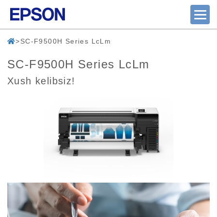
SC-F9500H Series LcLm
SC-F9500H Series LcLm
Xush kelibsiz!