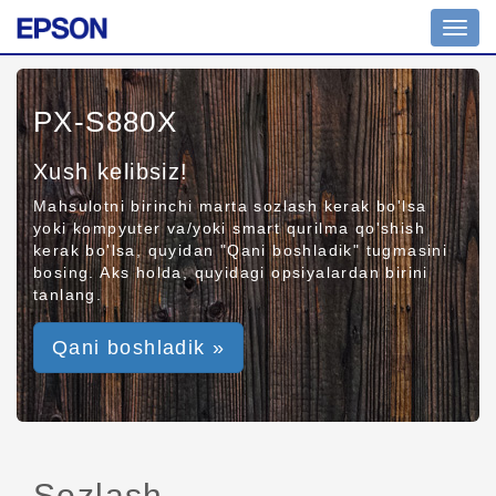
Toggl
navig
PX-S880X
Xush kelibsiz!
Mahsulotni birinchi marta sozlash kerak bo'lsa
yoki kompyuter va/yoki smart qurilma qo'shish
kerak bo'lsa, quyidan "Qani boshladik" tugmasini
bosing. Aks holda, quyidagi opsiyalardan birini
tanlang.
Qani boshladik »
Sozlash