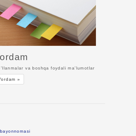
ordam
'llanmalar va boshqa foydali ma'lumotlar
Yordam »
k bayonnomasi