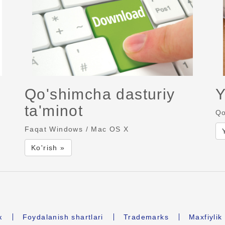
Qo'shimcha dasturiy
Y
ta'minot
Qo
Faqat Windows / Mac OS X
Ko'rish »
к
Foydalanish shartlari
Trademarks
Maxfiyli