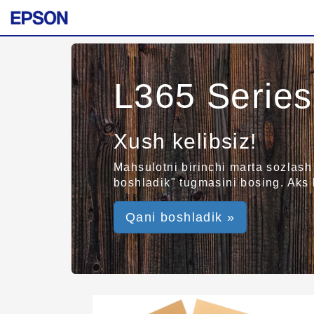
L365 Series
Xush kelibsiz!
Mahsulotni birinchi marta sozlash
boshladik" tugmasini bosing. Aks 
Qani boshladik »