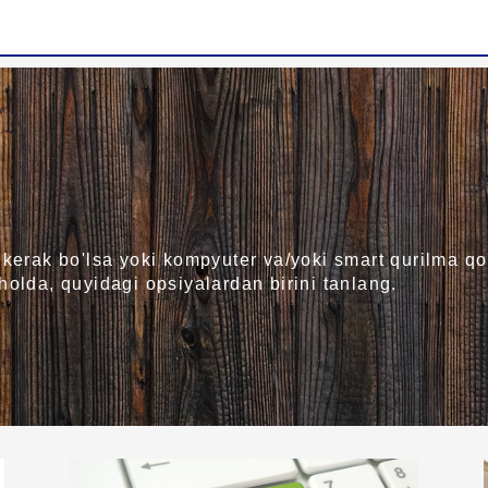
 kerak bo'lsa yoki kompyuter va/yoki smart qurilma qo
holda, quyidagi opsiyalardan birini tanlang.