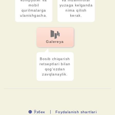
kompyuter va
va muammolar
mobil
yuzaga kelganda
qurilmalarga
nima qilish
ulanishgacha.
kerak.
Galereya
Bosib chiqarish
retseptlari bilan
qog'ozdan
zavqlanaylik.
Ўзбек
Foydalanish shartlari