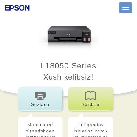
Toggl
navig
L18050 Series
Xush kelibsiz!
Sozlash
Yordam
Mahsulotni
Uni qanday
o'rnatishdan
ishlatish kerak