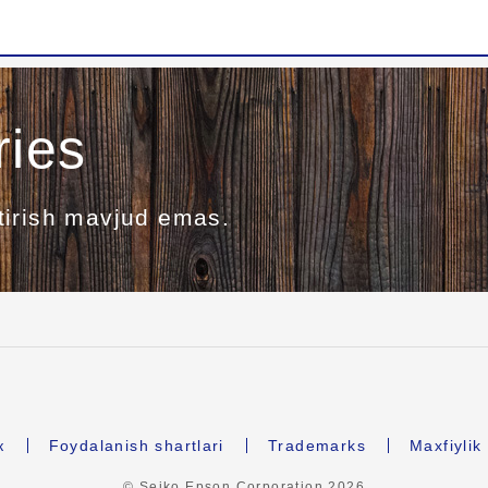
ries
tirish mavjud emas.
к
Foydalanish shartlari
Trademarks
Maxfiyli
© Seiko Epson Corporation
2026