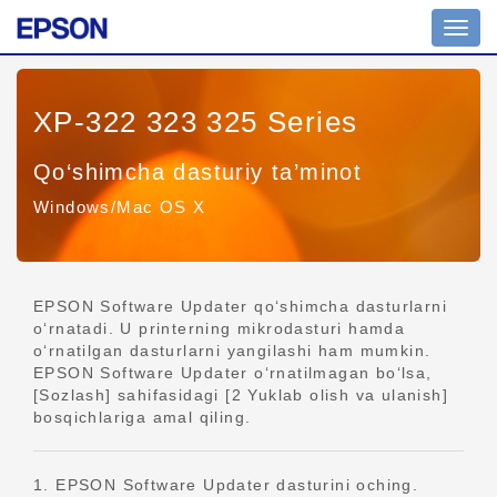
Navig
yoqish
XP-322 323 325 Series
Qo‘shimcha dasturiy ta’minot
Windows/Mac OS X
EPSON Software Updater qo‘shimcha dasturlarni
o‘rnatadi. U printerning mikrodasturi hamda
o‘rnatilgan dasturlarni yangilashi ham mumkin.
EPSON Software Updater o‘rnatilmagan bo‘lsa,
[Sozlash] sahifasidagi [2 Yuklab olish va ulanish]
bosqichlariga amal qiling.
1. EPSON Software Updater dasturini oching.