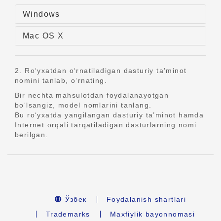
Windows
Mac OS X
2. Ro‘yxatdan o‘rnatiladigan dasturiy ta’minot
nomini tanlab, o‘rnating.
Bir nechta mahsulotdan foydalanayotgan
bo‘lsangiz, model nomlarini tanlang.
Bu ro‘yxatda yangilangan dasturiy ta’minot hamda
Internet orqali tarqatiladigan dasturlarning nomi
berilgan.
Ўзбек
Foydalanish shartlari
Trademarks
Maxfiylik bayonnomasi