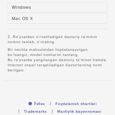
Windows
Mac OS X
2. Ro‘yxatdan o‘rnatiladigan dasturiy ta’minot
nomini tanlab, o‘rnating.
Bir nechta mahsulotdan foydalanayotgan
bo‘lsangiz, model nomlarini tanlang.
Bu ro‘yxatda yangilangan dasturiy ta’minot hamda
Internet orqali tarqatiladigan dasturlarning nomi
berilgan.
Ўзбек
Foydalanish shartlari
Trademarks
Maxfiylik bayonnomasi