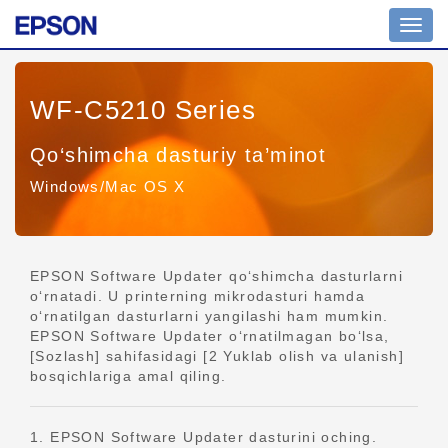
Navig
yoqish
WF-C5210 Series
Qo‘shimcha dasturiy ta’minot
Windows/Mac OS X
EPSON Software Updater qo‘shimcha dasturlarni
o‘rnatadi. U printerning mikrodasturi hamda
o‘rnatilgan dasturlarni yangilashi ham mumkin.
EPSON Software Updater o‘rnatilmagan bo‘lsa,
[Sozlash] sahifasidagi [2 Yuklab olish va ulanish]
bosqichlariga amal qiling.
1. EPSON Software Updater dasturini oching.