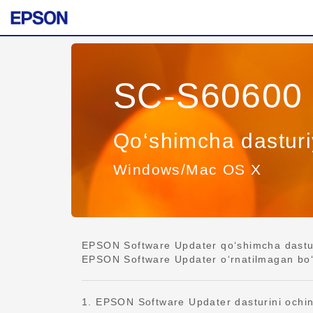
SC-S60600 
Qo‘shimcha dasturi
Windows/Mac OS X
EPSON Software Updater qo‘shimcha dasturl
EPSON Software Updater o‘rnatilmagan bo‘ls
1. EPSON Software Updater dasturini ochi