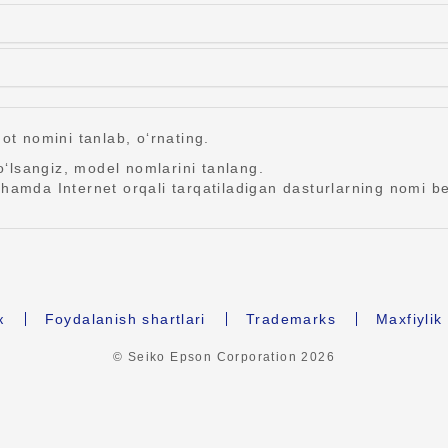
ot nomini tanlab, o‘rnating.
‘lsangiz, model nomlarini tanlang.
hamda Internet orqali tarqatiladigan dasturlarning nomi be
к
Foydalanish shartlari
Trademarks
Maxfiyli
© Seiko Epson Corporation
2026