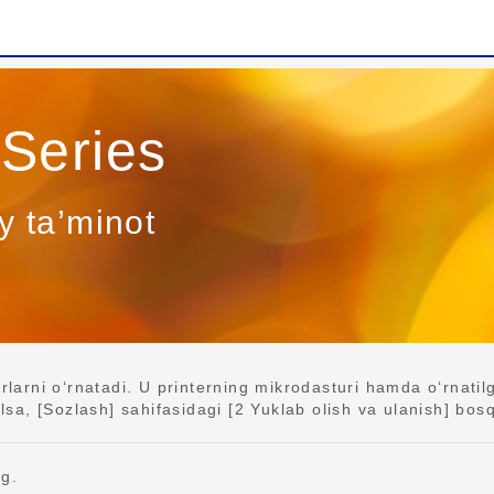
Series
y ta’minot
arni o‘rnatadi. U printerning mikrodasturi hamda o‘rnatil
a, [Sozlash] sahifasidagi [2 Yuklab olish va ulanish] bosqi
ng.