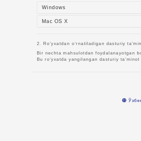
Windows
Mac OS X
2. Ro‘yxatdan o‘rnatiladigan dasturiy ta’min
Bir nechta mahsulotdan foydalanayotgan bo
Bu ro‘yxatda yangilangan dasturiy ta’minot 
Ўзбе