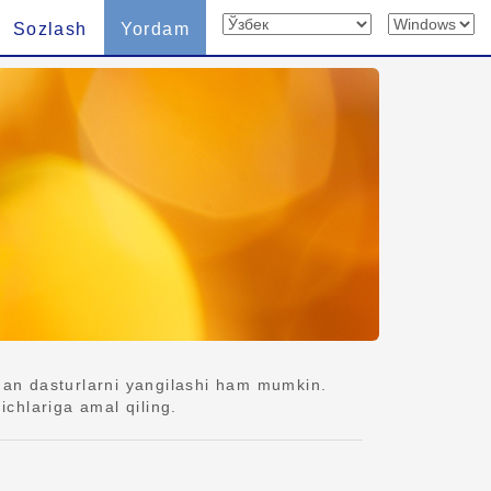
Sozlash
Yordam
gan dasturlarni yangilashi ham mumkin.
chlariga amal qiling.