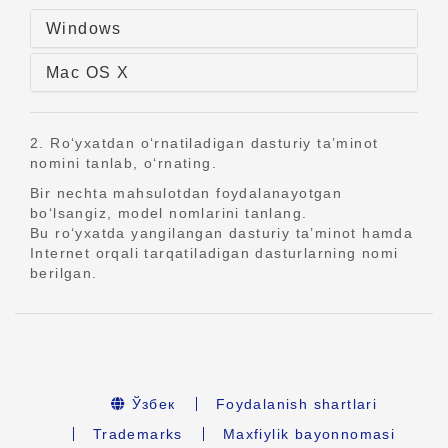
Windows
Mac OS X
2. Ro‘yxatdan o‘rnatiladigan dasturiy ta’minot
nomini tanlab, o‘rnating.
Bir nechta mahsulotdan foydalanayotgan
bo‘lsangiz, model nomlarini tanlang.
Bu ro‘yxatda yangilangan dasturiy ta’minot hamda
Internet orqali tarqatiladigan dasturlarning nomi
berilgan.
Ўзбек
Foydalanish shartlari
Trademarks
Maxfiylik bayonnomasi