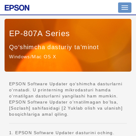
Navig
yoqish
EP-807A Series
Qo‘shimcha dasturiy ta’minot
Windows/Mac OS X
EPSON Software Updater qo‘shimcha dasturlarni
o‘rnatadi. U printerning mikrodasturi hamda
o‘rnatilgan dasturlarni yangilashi ham mumkin.
EPSON Software Updater o‘rnatilmagan bo‘lsa,
[Sozlash] sahifasidagi [2 Yuklab olish va ulanish]
bosqichlariga amal qiling.
1. EPSON Software Updater dasturini oching.