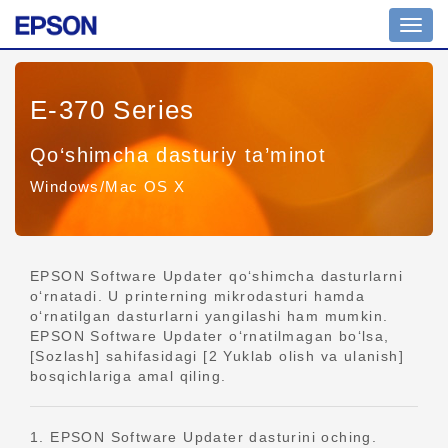
Navig
yoqish
E-370 Series
Qo‘shimcha dasturiy ta’minot
Windows/Mac OS X
EPSON Software Updater qo‘shimcha dasturlarni
o‘rnatadi. U printerning mikrodasturi hamda
o‘rnatilgan dasturlarni yangilashi ham mumkin.
EPSON Software Updater o‘rnatilmagan bo‘lsa,
[Sozlash] sahifasidagi [2 Yuklab olish va ulanish]
bosqichlariga amal qiling.
1. EPSON Software Updater dasturini oching.