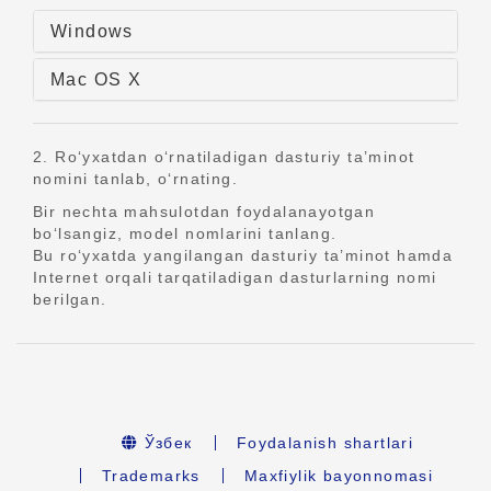
Windows
Mac OS X
2. Ro‘yxatdan o‘rnatiladigan dasturiy ta’minot
nomini tanlab, o‘rnating.
Bir nechta mahsulotdan foydalanayotgan
bo‘lsangiz, model nomlarini tanlang.
Bu ro‘yxatda yangilangan dasturiy ta’minot hamda
Internet orqali tarqatiladigan dasturlarning nomi
berilgan.
Ўзбек
Foydalanish shartlari
Trademarks
Maxfiylik bayonnomasi