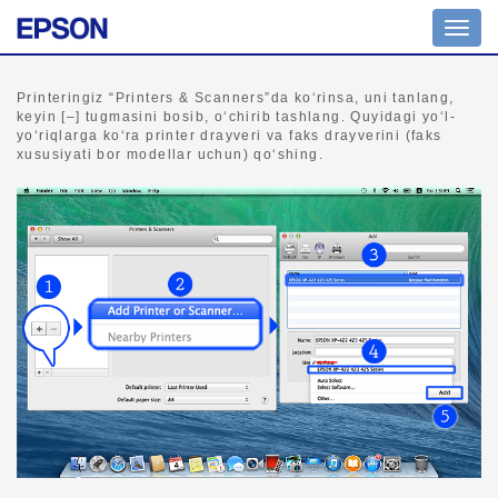
Navig
yoqish
Printeringiz “Printers & Scanners”da ko‘rinsa, uni tanlang,
keyin [–] tugmasini bosib, o‘chirib tashlang. Quyidagi yo‘l-
yo‘riqlarga ko‘ra printer drayveri va faks drayverini (faks
xususiyati bor modellar uchun) qo‘shing.