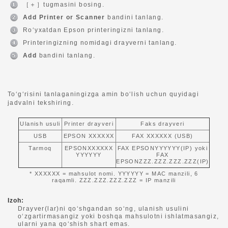
［＋］tugmasini bosing.
Add Printer or Scanner
bandini tanlang.
Ro‘yxatdan Epson printeringizni tanlang.
Printeringizning nomidagi drayverni tanlang.
Add
bandini tanlang.
To‘g‘risini tanlaganingizga amin bo‘lish uchun quyidagi
jadvalni tekshiring.
Ulanish usuli
Printer drayveri
Faks drayveri
USB
EPSON XXXXXX
FAX XXXXXX (USB)
Tarmoq
EPSONXXXXXX
FAX EPSONYYYYYY(IP) yoki
YYYYYY
FAX
EPSONZZZ.ZZZ.ZZZ.ZZZ(IP)
* XXXXXX = mahsulot nomi. YYYYYY = MAC manzili, 6
raqamli. ZZZ.ZZZ.ZZZ.ZZZ = IP manzili
Izoh:
Drayver(lar)ni qo‘shgandan so‘ng, ulanish usulini
o‘zgartirmasangiz yoki boshqa mahsulotni ishlatmasangiz,
ularni yana qo‘shish shart emas.