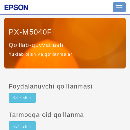
Navig
yoqish
PX-M5040F
Qo‘llab-quvvatlash
Yuklab olish va qo‘llanmalar
Foydalanuvchi qo'llanmasi
Ko‘rish »
Tarmoqqa oid qo'llanma
Ko‘rish »