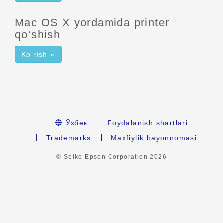
Mac OS X yordamida printer
qo‘shish
Ko‘rish »
Ўзбек
Foydalanish shartlari
Trademarks
Maxfiylik bayonnomasi
© Seiko Epson Corporation
2026