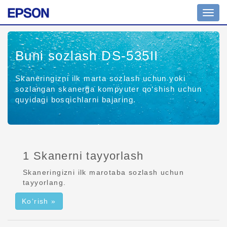
Navig
yoqish
Buni sozlash DS-535II
Skaneringizni ilk marta sozlash uchun yoki
sozlangan skanerga kompyuter qo‘shish uchun
quyidagi bosqichlarni bajaring.
1 Skanerni tayyorlash
Skaneringizni ilk marotaba sozlash uchun
tayyorlang.
Ko‘rish »