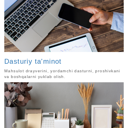
Dasturiy ta'minot
Mahsulot drayverini, yordamchi dasturni, proshivkani
va boshqalarni yuklab olish.