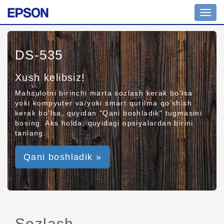
Toggl
navig
DS-535
Xush kelibsiz!
Mahsulotni birinchi marta sozlash kerak bo'lsa
yoki kompyuter va/yoki smart qurilma qo'shish
kerak bo'lsa, quyidan "Qani boshladik" tugmasini
bosing. Aks holda, quyidagi opsiyalardan birini
tanlang.
Qani boshladik »
Sozlash