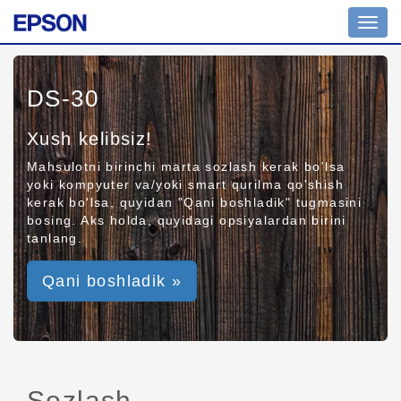
Toggl
navig
DS-30
Xush kelibsiz!
Mahsulotni birinchi marta sozlash kerak bo'lsa
yoki kompyuter va/yoki smart qurilma qo'shish
kerak bo'lsa, quyidan "Qani boshladik" tugmasini
bosing. Aks holda, quyidagi opsiyalardan birini
tanlang.
Qani boshladik »
Sozlash