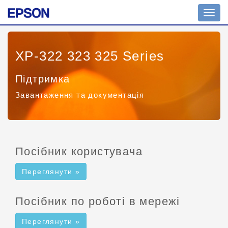
Пере
навіг
XP-322 323 325 Series
Підтримка
Завантаження та документація
Посібник користувача
Переглянути »
Посібник по роботі в мережі
Переглянути »