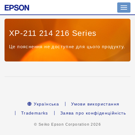
Toggl
navig
XP-211 214 216 Series
Це пояснення не доступне для цього продукту.
Українська
Умови використання
Trademarks
Заява про конфіденційність
© Seiko Epson Corporation
2026