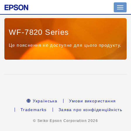
Toggl
navig
WF-7820 Series
Це пояснення не доступне для цього продукту.
Українська
Умови використання
Trademarks
Заява про конфіденційність
© Seiko Epson Corporation
2026