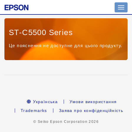
Toggl
navig
ST-C5500 Series
Це пояснення не доступне для цього продукту.
Українська
Умови використання
Trademarks
Заява про конфіденційність
© Seiko Epson Corporation
2026