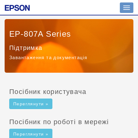
Пере
навіг
EP-807A Series
Підтримка
Завантаження та документація
Посібник користувача
Переглянути »
Посібник по роботі в мережі
Переглянути »