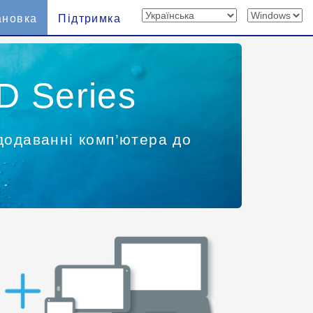
ановка
Підтримка
 Series
додаванні комп’ютера до