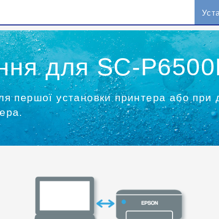
Уст
ня для SC-P6500D
ля першої установки принтера або при 
ера.