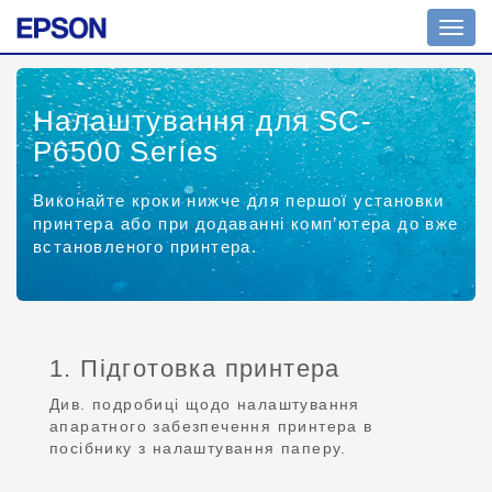
Toggl
navig
Налаштування для SC-
P6500 Series
Виконайте кроки нижче для першої установки
принтера або при додаванні комп’ютера до вже
встановленого принтера.
1. Підготовка принтера
Див. подробиці щодо налаштування
апаратного забезпечення принтера в
посібнику з налаштування паперу.