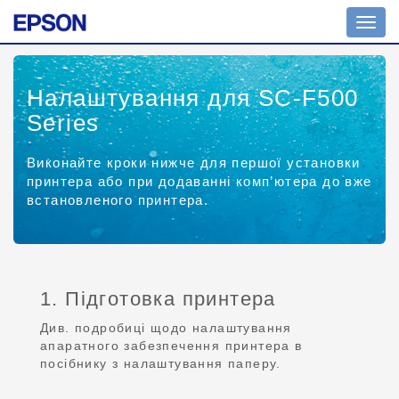
Toggl
navig
Налаштування для SC-F500
Series
Виконайте кроки нижче для першої установки
принтера або при додаванні комп’ютера до вже
встановленого принтера.
1. Підготовка принтера
Див. подробиці щодо налаштування
апаратного забезпечення принтера в
посібнику з налаштування паперу.