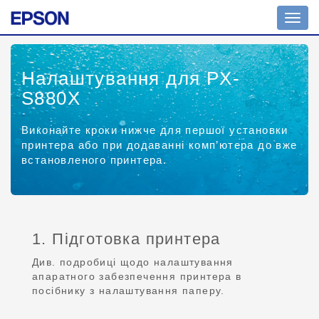
Toggl
navig
Налаштування для PX-
S880X
Виконайте кроки нижче для першої установки
принтера або при додаванні комп’ютера до вже
встановленого принтера.
1. Підготовка принтера
Див. подробиці щодо налаштування
апаратного забезпечення принтера в
посібнику з налаштування паперу.