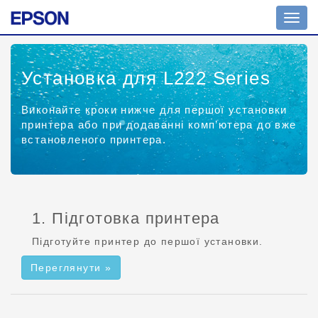
Пере
навіг
Установка для L222 Series
Виконайте кроки нижче для першої установки
принтера або при додаванні комп’ютера до вже
встановленого принтера.
1. Підготовка принтера
Підготуйте принтер до першої установки.
Переглянути »