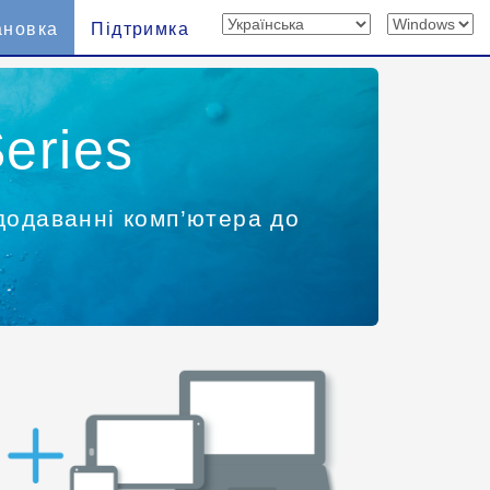
ановка
Підтримка
eries
додаванні комп’ютера до