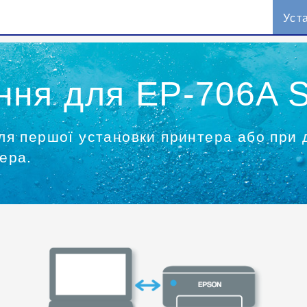
Уст
ня для EP-706A S
ля першої установки принтера або при 
ера.