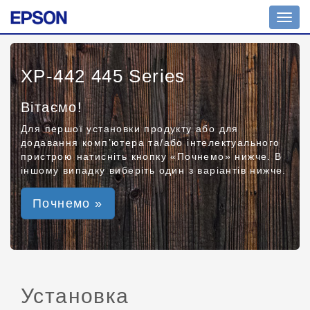
Toggl
navig
XP-442 445 Series
Вітаємо!
Для першої установки продукту або для
додавання комп’ютера та/або інтелектуального
пристрою натисніть кнопку «Почнемо» нижче. В
іншому випадку виберіть один з варіантів нижче.
Почнемо »
Установка