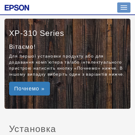
Toggl
navig
XP-310 Series
Вітаємо!
Для першої установки продукту або для
додавання комп’ютера та/або інтелектуального
пристрою натисніть кнопку «Почнемо» нижче. В
іншому випадку виберіть один з варіантів нижче.
Почнемо »
Установка