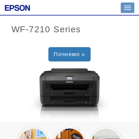
Toggl
navig
Почнемо »