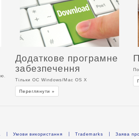
Додаткове програмне
П
забезпечення
По
ою.
Тільки ОС Windows/Mac OS X
Переглянути »
а
Умови використання
Trademarks
Заява про