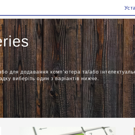
Уст
ries
або для додавання комп’ютера та/або інтелектуаль
дку виберіть один з варіантів нижче.