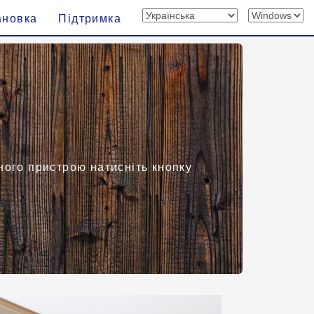
ановка
Підтримка
ного пристрою натисніть кнопку