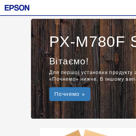
PX-M780F S
Вітаємо!
Для першої установки продукту 
«Почнемо» нижче. В іншому випа
Почнемо »