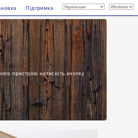
ановка
Підтримка
ного пристрою натисніть кнопку