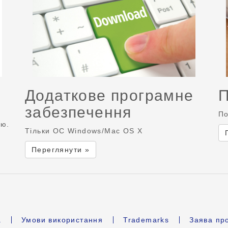
Додаткове програмне
П
забезпечення
По
ою.
Тільки ОС Windows/Mac OS X
Переглянути »
а
Умови використання
Trademarks
Заява про