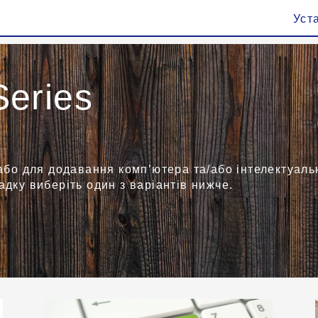
Уст
eries
або для додавання комп’ютера та/або інтелектуаль
дку виберіть один з варіантів нижче.