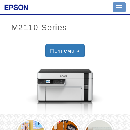
Toggl
navig
Почнемо »