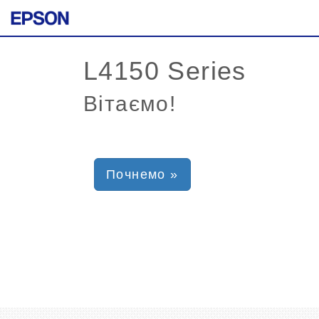
Вітаємо!
Почнемо »