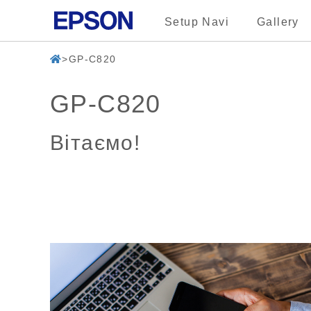
Setup Navi
Gallery
GP-C820
GP-C820
Вітаємо!