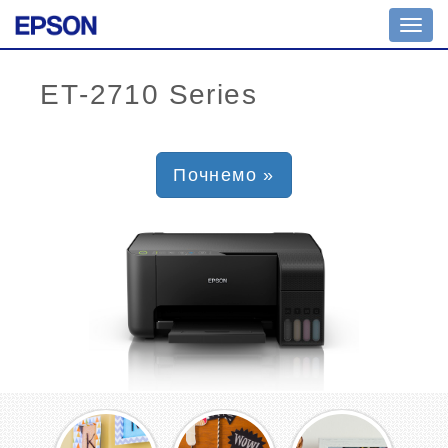
Toggl
navig
Почнемо »