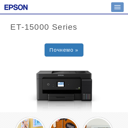
Toggl
navig
Почнемо »