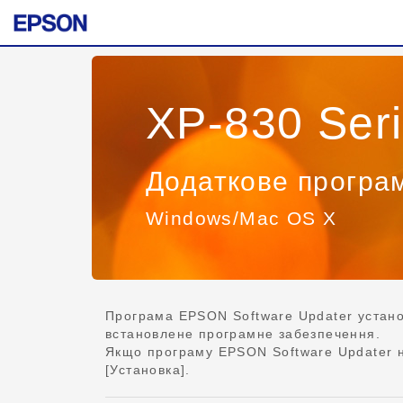
XP-830 Ser
Додаткове програ
Windows/Mac OS X
Програма EPSON Software Updater устано
встановлене програмне забезпечення.
Якщо програму EPSON Software Updater не
[Установка].