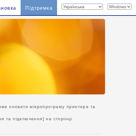
ановка
Підтримка
оже оновити мікропрограму принтера та
я та підключення] на сторінці