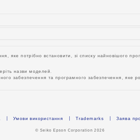
ня, яке потрібно встановити, зі списку найновішого про
беріть назви моделей.
ного забезпечення та програмного забезпечення, яке ро
а
Умови використання
Trademarks
Заява про
© Seiko Epson Corporation
2026