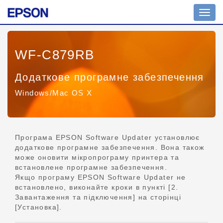
Пере
навіг
WF-C879RB
Додаткове програмне забезпечення
Windows/Mac OS X
Програма EPSON Software Updater установлює
додаткове програмне забезпечення. Вона також
може оновити мікропрограму принтера та
встановлене програмне забезпечення.
Якщо програму EPSON Software Updater не
встановлено, виконайте кроки в пункті [2.
Завантаження та підключення] на сторінці
[Установка].