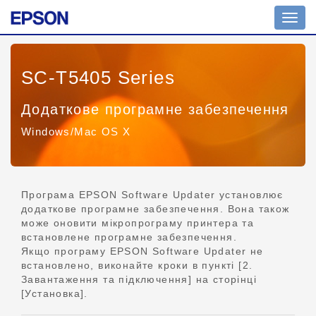
Пере
навіг
SC-T5405 Series
Додаткове програмне забезпечення
Windows/Mac OS X
Програма EPSON Software Updater установлює
додаткове програмне забезпечення. Вона також
може оновити мікропрограму принтера та
встановлене програмне забезпечення.
Якщо програму EPSON Software Updater не
встановлено, виконайте кроки в пункті [2.
Завантаження та підключення] на сторінці
[Установка].