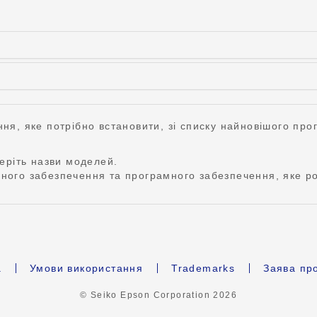
ня, яке потрібно встановити, зі списку найновішого про
беріть назви моделей.
ного забезпечення та програмного забезпечення, яке ро
а
Умови використання
Trademarks
Заява про
© Seiko Epson Corporation
2026