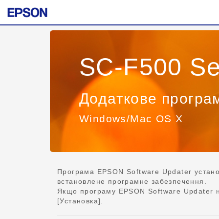
SC-F500 Se
Додаткове програ
Windows/Mac OS X
Програма EPSON Software Updater устано
встановлене програмне забезпечення.
Якщо програму EPSON Software Updater не
[Установка].