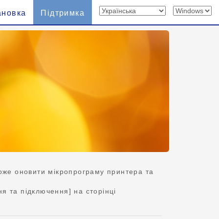
ановка
Підтримка
оже оновити мікропрограму принтера та
я та підключення] на сторінці