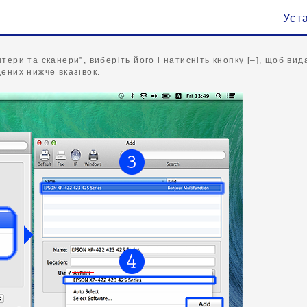
Уст
ери та сканери”, виберіть його і натисніть кнопку [–], щоб в
ених нижче вказівок.