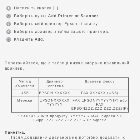
Натисніть кнопку [+].
Виберіть пункт
Add Printer or Scanner
.
Виберіть свій принтер Epson зі списку.
Виберіть драйвер з ім’ям вашого принтера.
Клацніть
Add
.
Переконайтеся, що в таблиці нижче вибрано правильний
драйвер.
Метод
Драйвер
Драйвер факсу
з’єднання
принтера
USB
EPSON XXXXXX
FAX XXXXXX (USB)
Мережа
EPSONXXXXXX
FAX EPSONYYYYYY(IP) або
YYYYYY
FAX
EPSONZZZ.ZZZ.ZZZ.ZZZ(IP)
* XXXXXX = ім’я продукту. YYYYYY = MAC-адреса з 6
цифр. ZZZ.ZZZ.ZZZ.ZZZ = IP-адреса
Примітка.
Після додавання драйверів не потрібно додавати їх