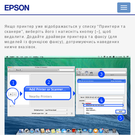
Пере
навіг
Якщо принтер уже відображається у списку “Принтери та
сканери”, виберіть його і натисніть кнопку [–], щоб
видалити. Додайте драйвери принтера та факсу (для
моделей із функцією факсу), дотримуючись наведених
нижче вказівок.