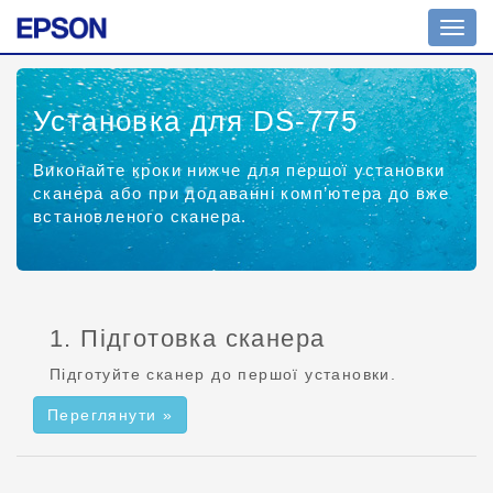
Пере
навіг
Установка для DS-775
Виконайте кроки нижче для першої установки
сканера або при додаванні комп’ютера до вже
встановленого сканера.
1. Підготовка сканера
Підготуйте сканер до першої установки.
Переглянути »